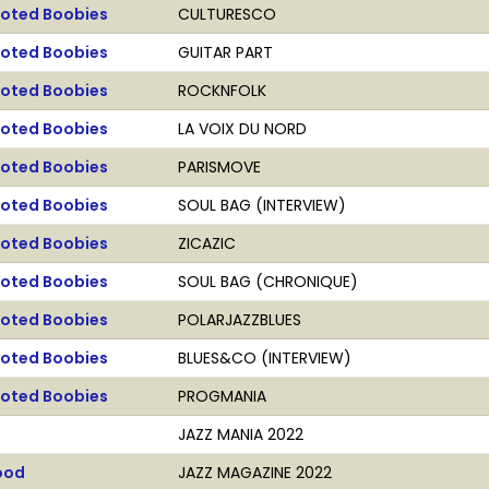
ooted Boobies
CULTURESCO
ooted Boobies
GUITAR PART
ooted Boobies
ROCKNFOLK
ooted Boobies
LA VOIX DU NORD
ooted Boobies
PARISMOVE
ooted Boobies
SOUL BAG (INTERVIEW)
ooted Boobies
ZICAZIC
ooted Boobies
SOUL BAG (CHRONIQUE)
ooted Boobies
POLARJAZZBLUES
ooted Boobies
BLUES&CO (INTERVIEW)
ooted Boobies
PROGMANIA
JAZZ MANIA 2022
ood
JAZZ MAGAZINE 2022