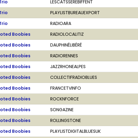
Trio
LESCATSSEREBIFFENT
Trio
PLAYLISTBUREAUEXPORT
Trio
RADIOARA
ooted Boobies
RADIOLOCALITIZ
ooted Boobies
DAUPHINÉLIBÉRÉ
ooted Boobies
RADIORENNES
ooted Boobies
JAZZRHONEALPES
ooted Boobies
COLLECTIFRADIOBLUES
ooted Boobies
FRANCETVINFO
ooted Boobies
ROCKNFORCE
ooted Boobies
SONGAZINE
ooted Boobies
ROLLINGSTONE
ooted Boobies
PLAYLISTDIGITALBLUESUK