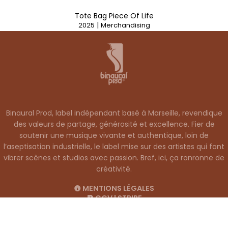
Tote Bag Piece Of Life
|
2025
Merchandising
Binaural Prod, label indépendant basé à Marseille, revendique
des valeurs de partage, générosité et excellence. Fier de
soutenir une musique vivante et authentique, loin de
l’aseptisation industrielle, le label mise sur des artistes qui font
vibrer scènes et studios avec passion. Bref, ici, ça ronronne de
créativité.
MENTIONS LÉGALES
CGV
|
STRIPE
POLITIQUE DE CONFIDENTIALITÉ