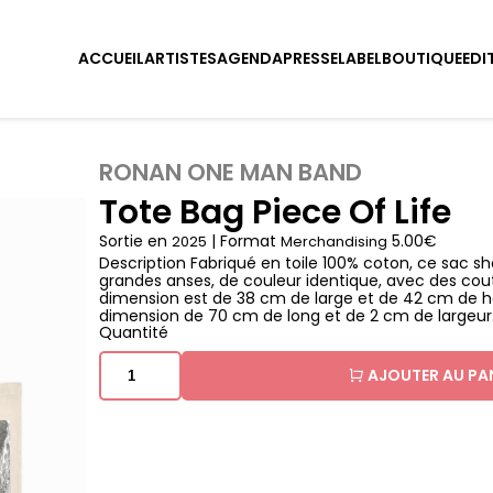
ACCUEIL
ARTISTES
AGENDA
PRESSE
LABEL
BOUTIQUE
EDI
RONAN ONE MAN BAND
Tote Bag Piece Of Life
Sortie en
| Format
5.00€
2025
Merchandising
Description Fabriqué en toile 100% coton, ce sac 
grandes anses, de couleur identique, avec des cou
dimension est de 38 cm de large et de 42 cm de h
dimension de 70 cm de long et de 2 cm de largeur
Quantité
AJOUTER AU PA