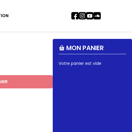
TION
MON PANIER
Votre panier est vide
NIER