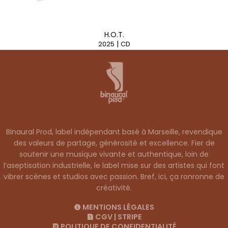
H.O.T.
|
2025
CD
Binaural Prod, label indépendant basé à Marseille, revendique
des valeurs de partage, générosité et excellence. Fier de
soutenir une musique vivante et authentique, loin de
l’aseptisation industrielle, le label mise sur des artistes qui font
vibrer scènes et studios avec passion. Bref, ici, ça ronronne de
créativité.
MENTIONS LÉGALES
CGV
|
STRIPE
POLITIQUE DE CONFIDENTIALITÉ